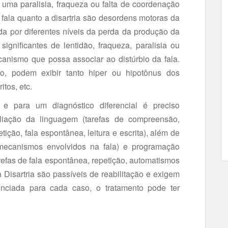
 uma paralisia, fraqueza ou falta de coordenação
 fala quanto a disartria são desordens motoras da
a por diferentes níveis da perda da produção da
ignificantes de lentidão, fraqueza, paralisia ou
anismo que possa associar ao distúrbio da fala.
ado, podem exibir tanto hiper ou hipotônus dos
itos, etc.
r e para um diagnóstico diferencial é preciso
aliação da linguagem (tarefas de compreensão,
ição, fala espontânea, leitura e escrita), além de
s mecanismos envolvidos na fala) e programação
arefas de fala espontânea, repetição, automatismos
 a Disartria são passíveis de reabilitação e exigem
renciada para cada caso, o tratamento pode ter