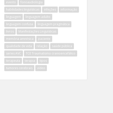
evento
fonoaudiologia
habilidades linguísticas
infeções
informação
linguagem
linguagem adulto
linguagem confusa
linguagem pragmática
livros
Manifestações Linguísticas
memória amnésica
paciente
qualidade de vida
relação
saúde pública
series AVC
TCE Traumatismo cranioencefálico
terapeuta
terapia
tipos
tumores cerebrais
vídeo