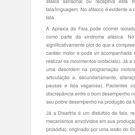
afasia sensorial ou receptiva está
fala/linguagem. No afásico é evidente a d
fala.
A Apraxia da Fala pode ocorrer isola
como parte da síndrome afásica. No
significativamente pior do que a compreen
caráter motor e pode vir acompanhada d
realizar os movimentos orofaciais). Já a a
uma desordem na programação motora 
articulação e, secundariamente, alter
pausas e fala vagarosa). Pacientes 
discrepância entre o bom desempenho na
seu pobre desempenho na produção da f
Já a Disartria é um distúrbio de fala, r
mecanismos envolvidos em sua produção (
prosódia), originado por uma lesão do Si