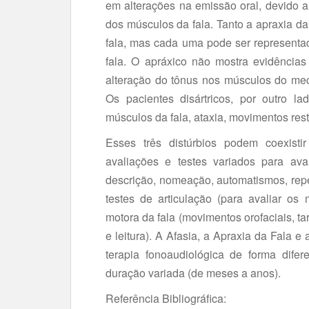
em alterações na emissão oral, devido a
dos músculos da fala. Tanto a apraxia da
fala, mas cada uma pode ser representad
fala. O apráxico não mostra evidências s
alteração do tônus nos músculos do mec
Os pacientes disártricos, por outro l
músculos da fala, ataxia, movimentos restr
Esses três distúrbios podem coexisti
avaliações e testes variados para av
descrição, nomeação, automatismos, repet
testes de articulação (para avaliar o
motora da fala (movimentos orofaciais, t
e leitura). A Afasia, a Apraxia da Fala e
terapia fonoaudiológica de forma dife
duração variada (de meses a anos).
Referência Bibliográfica: