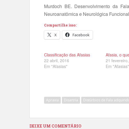
Murdoch BE. Desenvolvimento da Fal
Neuroanatômica e Neurológica Funcional.
Compartilhe isso:
X
Facebook
Classificação das Afasias
Afasia, o qu
22 abril, 2016
21 fevereiro
Em "Afasias"
Em "Afasias"
Apraxia
Disartria
Distúrbios de Fala adquirid
DEIXE UM COMENTÁRIO