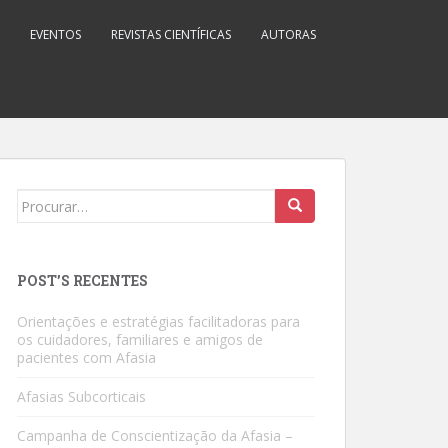
EVENTOS
REVISTAS CIENTÍFICAS
AUTORAS
Search
for:
POST’S RECENTES
Orientações e estratégias facilitadoras para
os cuidadores, familiares e amigos de
pacientes com Afasia
Afasias Subcorticais
Campanha de Conscientização da Afasia –