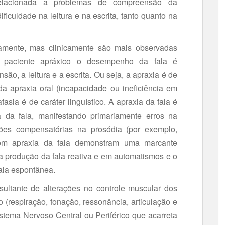
 relacionada a problemas de compreensão da
ificuldade na leitura e na escrita, tanto quanto na
damente, mas clinicamente são mais observadas
 paciente apráxico o desempenho da fala é
são, a leitura e a escrita. Ou seja, a apraxia é de
a apraxia oral (incapacidade ou ineficiência em
fasia é de caráter linguístico. A apraxia da fala é
da fala, manifestando primariamente erros na
ações compensatórias na prosódia (por exemplo,
com apraxia da fala demonstram uma marcante
 produção da fala reativa e em automatismos e o
ala espontânea.
esultante de alterações no controle muscular dos
respiração, fonação, ressonância, articulação e
stema Nervoso Cen­tral ou Periférico que acarreta