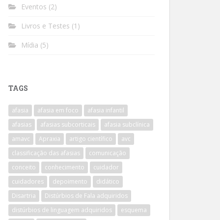
Eventos
(2)
Livros e Testes
(1)
Mídia
(5)
TAGS
afasia
afasia em foco
afasia infantil
afasias
afasias subcorticais
afasia subclínica
amavc
Apraxia
artigo científico
avc
classificação das afasias
comunicação
conceito
conhecimento
cuidador
cuidadores
depoimento
didático
Disartria
Distúrbios de Fala adquiridos
distúrbios de linguagem adquiridos
esquema