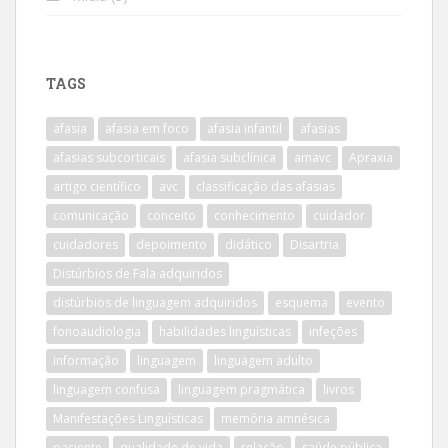
TAGS
afasia
afasia em foco
afasia infantil
afasias
afasias subcorticais
afasia subclínica
amavc
Apraxia
artigo científico
avc
classificação das afasias
comunicação
conceito
conhecimento
cuidador
cuidadores
depoimento
didático
Disartria
Distúrbios de Fala adquiridos
distúrbios de linguagem adquiridos
esquema
evento
fonoaudiologia
habilidades linguísticas
infeções
informação
linguagem
linguagem adulto
linguagem confusa
linguagem pragmática
livros
Manifestações Linguísticas
memória amnésica
paciente
qualidade de vida
relação
saúde pública