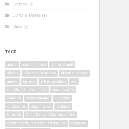
Eventos
(2)
Livros e Testes
(1)
Mídia
(5)
TAGS
afasia
afasia em foco
afasia infantil
afasias
afasias subcorticais
afasia subclínica
amavc
Apraxia
artigo científico
avc
classificação das afasias
comunicação
conceito
conhecimento
cuidador
cuidadores
depoimento
didático
Disartria
Distúrbios de Fala adquiridos
distúrbios de linguagem adquiridos
esquema