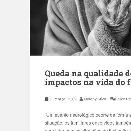
Queda na qualidade de
impactos na vida do f
11 março, 2016
Naiany Silva
Deixe um
“Um evento neurológico ocorre de forma 
situação, os familiares envolvidos també
para lidar com as situações de limitação,