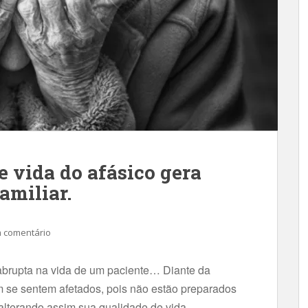
 vida do afásico gera
amiliar.
 comentário
abrupta na vida de um paciente… Diante da
m se sentem afetados, pois não estão preparados
 alterando assim sua qualidade de vida.