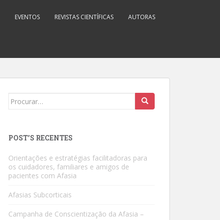
EVENTOS
REVISTAS CIENTÍFICAS
AUTORAS
Search
for:
POST’S RECENTES
Orientações e estratégias facilitadoras para
os cuidadores, familiares e amigos de
pacientes com Afasia
Afasias Subcorticais
Campanha de Conscientização da Afasia –