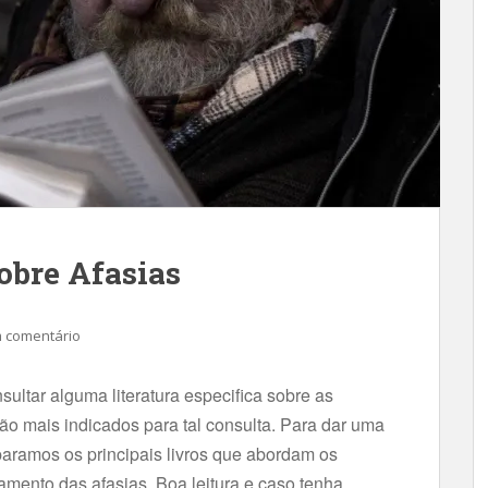
obre Afasias
 comentário
sultar alguma literatura especifica sobre as
são mais indicados para tal consulta. Para dar uma
paramos os principais livros que abordam os
tamento das afasias. Boa leitura e caso tenha