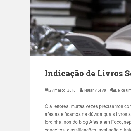
Indicação de Livros S
27 março, 2016
Naiany Silva
Deixe um
Olá leitores, muitas vezes precisamos con
afasias e ficamos na dúvida quais livros 
forcinha, nós do blog Afasia em Foco, se
conceitos, classificações, avaliação e tra