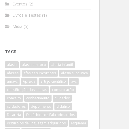
Eventos
(2)
Livros e Testes
(1)
Mídia
(5)
TAGS
afasia
afasia em foco
afasia infantil
afasias
afasias subcorticais
afasia subclínica
amavc
Apraxia
artigo científico
avc
classificação das afasias
comunicação
conceito
conhecimento
cuidador
cuidadores
depoimento
didático
Disartria
Distúrbios de Fala adquiridos
distúrbios de linguagem adquiridos
esquema