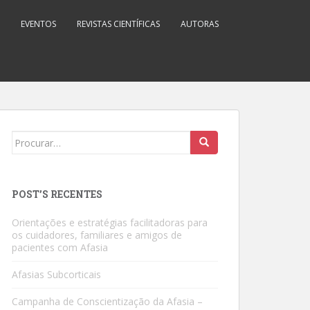
EVENTOS
REVISTAS CIENTÍFICAS
AUTORAS
Search
for:
POST’S RECENTES
Orientações e estratégias facilitadoras para
os cuidadores, familiares e amigos de
pacientes com Afasia
Afasias Subcorticais
Campanha de Conscientização da Afasia –