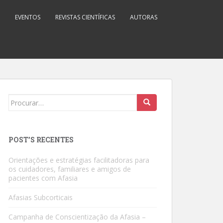
EVENTOS
REVISTAS CIENTÍFICAS
AUTORAS
Search
for:
POST’S RECENTES
Orientações e estratégias facilitadoras para
os cuidadores, familiares e amigos de
pacientes com Afasia
Afasias Subcorticais
Campanha de Conscientização da Afasia –