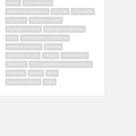
evento
fonoaudiologia
habilidades linguísticas
infeções
informação
linguagem
linguagem adulto
linguagem confusa
linguagem pragmática
livros
Manifestações Linguísticas
memória amnésica
paciente
qualidade de vida
relação
saúde pública
series AVC
TCE Traumatismo cranioencefálico
terapeuta
terapia
tipos
tumores cerebrais
vídeo