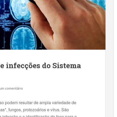
de infecções do Sistema
um comentário
so podem resultar de ampla variedade de
ias*, fungos, protozoários e vírus. São
infecção e a identificação do foco para o