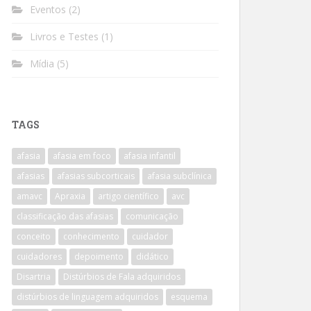
Eventos
(2)
Livros e Testes
(1)
Mídia
(5)
TAGS
afasia
afasia em foco
afasia infantil
afasias
afasias subcorticais
afasia subclínica
amavc
Apraxia
artigo científico
avc
classificação das afasias
comunicação
conceito
conhecimento
cuidador
cuidadores
depoimento
didático
Disartria
Distúrbios de Fala adquiridos
distúrbios de linguagem adquiridos
esquema