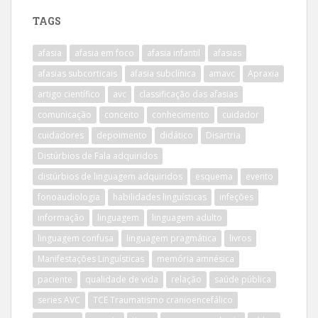
TAGS
afasia
afasia em foco
afasia infantil
afasias
afasias subcorticais
afasia subclínica
amavc
Apraxia
artigo científico
avc
classificação das afasias
comunicação
conceito
conhecimento
cuidador
cuidadores
depoimento
didático
Disartria
Distúrbios de Fala adquiridos
distúrbios de linguagem adquiridos
esquema
evento
fonoaudiologia
habilidades linguísticas
infeções
informação
linguagem
linguagem adulto
linguagem confusa
linguagem pragmática
livros
Manifestações Linguísticas
memória amnésica
paciente
qualidade de vida
relação
saúde pública
series AVC
TCE Traumatismo cranioencefálico