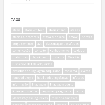
TAGS
afasia
afasia em foco
afasia infantil
afasias
afasias subcorticais
afasia subclínica
amavc
Apraxia
artigo científico
avc
classificação das afasias
comunicação
conceito
conhecimento
cuidador
cuidadores
depoimento
didático
Disartria
Distúrbios de Fala adquiridos
distúrbios de linguagem adquiridos
esquema
evento
fonoaudiologia
habilidades linguísticas
infeções
informação
linguagem
linguagem adulto
linguagem confusa
linguagem pragmática
livros
Manifestações Linguísticas
memória amnésica
paciente
qualidade de vida
relação
saúde pública