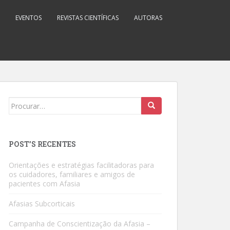
EVENTOS
REVISTAS CIENTÍFICAS
AUTORAS
Search
for:
POST’S RECENTES
Orientações e estratégias facilitadoras para
os cuidadores, familiares e amigos de
pacientes com Afasia
Afasias Subcorticais
Campanha de Conscientização da Afasia –