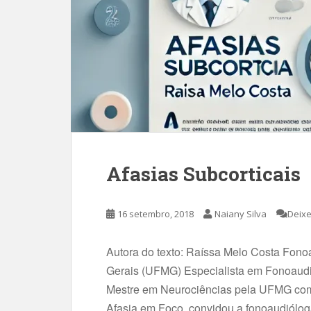
Afasias Subcorticais
16 setembro, 2018
Naiany Silva
Deixe
Autora do texto: Raíssa Melo Costa Fono
Gerais (UFMG) Especialista em Fonoaudio
Mestre em Neurociências pela UFMG com 
Afasia em Foco convidou a fonoaudiólog