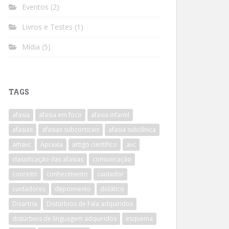
Eventos
(2)
Livros e Testes
(1)
Mídia
(5)
TAGS
afasia
afasia em foco
afasia infantil
afasias
afasias subcorticais
afasia subclínica
amavc
Apraxia
artigo científico
avc
classificação das afasias
comunicação
conceito
conhecimento
cuidador
cuidadores
depoimento
didático
Disartria
Distúrbios de Fala adquiridos
distúrbios de linguagem adquiridos
esquema