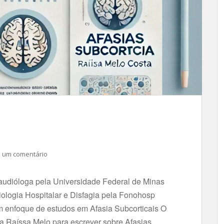
 um comentário
audióloga pela Universidade Federal de Minas
logia Hospitalar e Disfagia pela Fonohosp
enfoque de estudos em Afasia Subcorticais O
a Raíssa Melo para escrever sobre Afasias