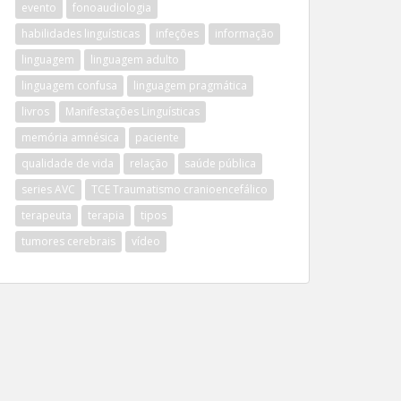
evento
fonoaudiologia
habilidades linguísticas
infeções
informação
linguagem
linguagem adulto
linguagem confusa
linguagem pragmática
livros
Manifestações Linguísticas
memória amnésica
paciente
qualidade de vida
relação
saúde pública
series AVC
TCE Traumatismo cranioencefálico
terapeuta
terapia
tipos
tumores cerebrais
vídeo