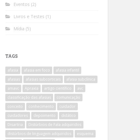
Eventos
(2)
Livros e Testes
(1)
Mídia
(5)
TAGS
afasia
afasia em foco
afasia infantil
afasias
afasias subcorticais
afasia subclínica
amavc
Apraxia
artigo científico
avc
classificação das afasias
comunicação
conceito
conhecimento
cuidador
cuidadores
depoimento
didático
Disartria
Distúrbios de Fala adquiridos
distúrbios de linguagem adquiridos
esquema