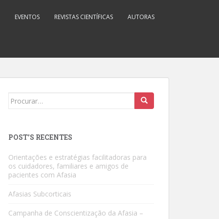
EVENTOS
REVISTAS CIENTÍFICAS
AUTORAS
Search
for:
POST’S RECENTES
Orientações e estratégias facilitadoras para
os cuidadores, familiares e amigos de
pacientes com Afasia
Afasias Subcorticais
Campanha de Conscientização da Afasia –